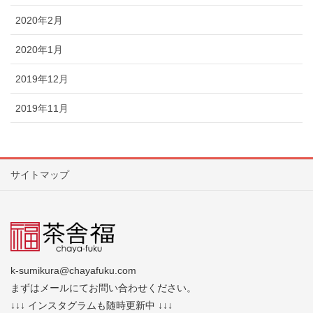
2020年2月
2020年1月
2019年12月
2019年11月
サイトマップ
k-sumikura@chayafuku.com
まずはメールにてお問い合わせください。
↓↓↓ インスタグラムも随時更新中 ↓↓↓