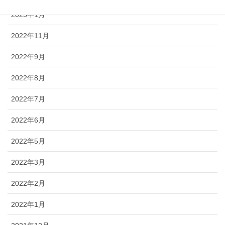
2023年1月
2022年11月
2022年9月
2022年8月
2022年7月
2022年6月
2022年5月
2022年3月
2022年2月
2022年1月